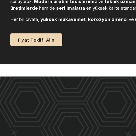
sunuyoruz.
Modern üretim tesislerimiz
ve
teknik uzmanl
üretimlerde
hem de
seri imalatta
en yüksek kalite standart
Her bir cıvata,
yüksek mukavemet
,
korozyon direnci
ve
Fiyat Teklifi Alın