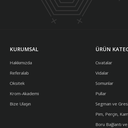
KURUMSAL
ÜRÜN KATEG
Hakkımızda
Cıvatalar
Referalab
Vidalar
Oksitek
Somunlar
Krom-Akademi
Pullar
Bize Ulaşın
Segman ve Gres
Pim, Perçin, Ka
Boru Bağlantı v