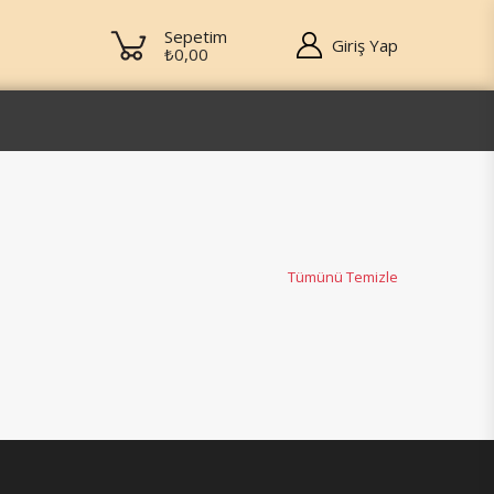
Sepetim
Giriş Yap
₺0,00
Tümünü Temizle