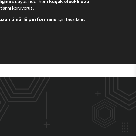
ığımız
sayesinde, hem
küçük ölçekli özel
larını koruyoruz.
uzun ömürlü performans
için tasarlanır.