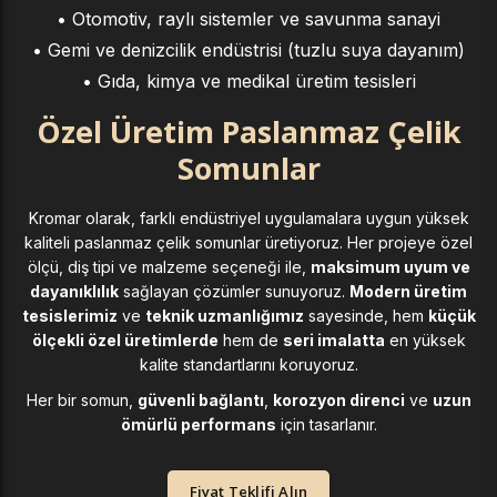
• Otomotiv, raylı sistemler ve savunma sanayi
• Gemi ve denizcilik endüstrisi (tuzlu suya dayanım)
• Gıda, kimya ve medikal üretim tesisleri
Özel Üretim Paslanmaz Çelik
Somunlar
Kromar olarak, farklı endüstriyel uygulamalara uygun yüksek
kaliteli paslanmaz çelik somunlar üretiyoruz. Her projeye özel
ölçü, diş tipi ve malzeme seçeneği ile,
maksimum uyum ve
dayanıklılık
sağlayan çözümler sunuyoruz.
Modern üretim
tesislerimiz
ve
teknik uzmanlığımız
sayesinde, hem
küçük
ölçekli özel üretimlerde
hem de
seri imalatta
en yüksek
kalite standartlarını koruyoruz.
Her bir somun,
güvenli bağlantı
,
korozyon direnci
ve
uzun
ömürlü performans
için tasarlanır.
Fiyat Teklifi Alın