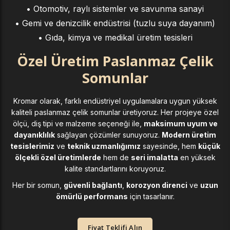
• Otomotiv, raylı sistemler ve savunma sanayi
• Gemi ve denizcilik endüstrisi (tuzlu suya dayanım)
• Gıda, kimya ve medikal üretim tesisleri
Özel Üretim Paslanmaz Çelik
Somunlar
Kromar olarak, farklı endüstriyel uygulamalara uygun yüksek
kaliteli paslanmaz çelik somunlar üretiyoruz. Her projeye özel
ölçü, diş tipi ve malzeme seçeneği ile,
maksimum uyum ve
dayanıklılık
sağlayan çözümler sunuyoruz.
Modern üretim
tesislerimiz
ve
teknik uzmanlığımız
sayesinde, hem
küçük
ölçekli özel üretimlerde
hem de
seri imalatta
en yüksek
kalite standartlarını koruyoruz.
Her bir somun,
güvenli bağlantı
,
korozyon direnci
ve
uzun
ömürlü performans
için tasarlanır.
Fiyat Teklifi Alın