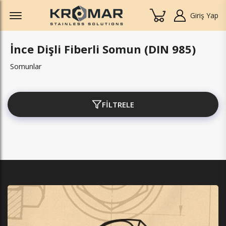
Offcanvas Menu Open
Giriş Yap
İnce Dişli Fiberli Somun (DIN 985)
Somunlar
FİLTRELE