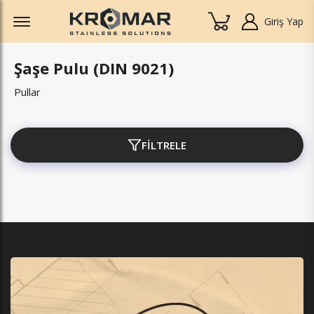
Offcanvas Menu Open
Giriş Yap
Şaşe Pulu (DIN 9021)
Pullar
FİLTRELE