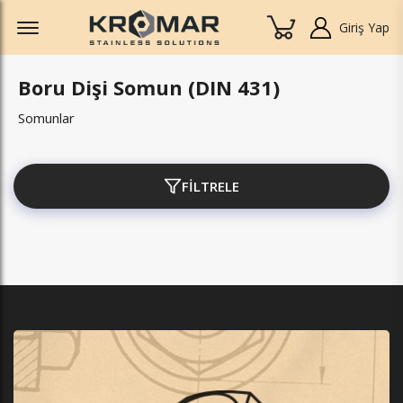
Offcanvas Menu Open
Giriş Yap
Boru Dişi Somun (DIN 431)
Somunlar
FİLTRELE