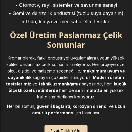
• Otomotiv, raylı sistemler ve savunma sanayi
• Gemi ve denizcilik endüstrisi (tuzlu suya dayanım)
• Gıda, kimya ve medikal üretim tesisleri
Özel Üretim Paslanmaz Çelik
Somunlar
Kromar olarak, farklı endüstriyel uygulamalara uygun yüksek
kaliteli paslanmaz çelik somunlar üretiyoruz. Her projeye özel
ölçü, diş tipi ve malzeme seçeneği ile,
maksimum uyum ve
dayanıklılık
sağlayan çözümler sunuyoruz.
Modern üretim
tesislerimiz
ve
teknik uzmanlığımız
sayesinde, hem
küçük
ölçekli özel üretimlerde
hem de
seri imalatta
en yüksek
kalite standartlarını koruyoruz.
Her bir somun,
güvenli bağlantı
,
korozyon direnci
ve
uzun
ömürlü performans
için tasarlanır.
Fiyat Teklifi Alın