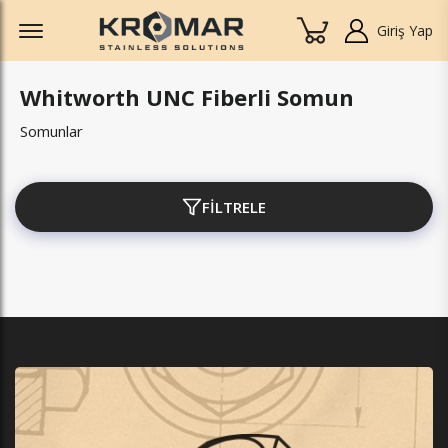
Offcanvas Menu Open
Giriş Yap
Whitworth UNC Fiberli Somun
Somunlar
FİLTRELE