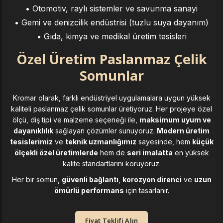
• Otomotiv, raylı sistemler ve savunma sanayi
• Gemi ve denizcilik endüstrisi (tuzlu suya dayanım)
• Gıda, kimya ve medikal üretim tesisleri
Özel Üretim Paslanmaz Çelik
Somunlar
Kromar olarak, farklı endüstriyel uygulamalara uygun yüksek
kaliteli paslanmaz çelik somunlar üretiyoruz. Her projeye özel
ölçü, diş tipi ve malzeme seçeneği ile,
maksimum uyum ve
dayanıklılık
sağlayan çözümler sunuyoruz.
Modern üretim
tesislerimiz
ve
teknik uzmanlığımız
sayesinde, hem
küçük
ölçekli özel üretimlerde
hem de
seri imalatta
en yüksek
kalite standartlarını koruyoruz.
Her bir somun,
güvenli bağlantı
,
korozyon direnci
ve
uzun
ömürlü performans
için tasarlanır.
Fiyat Teklifi Alın