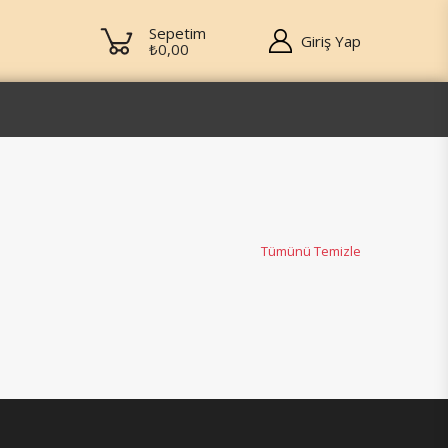
Sepetim
Giriş Yap
₺0,00
Tümünü Temizle