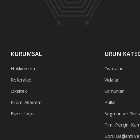
KURUMSAL
ÜRÜN KATEG
Hakkımızda
Cıvatalar
Referalab
Vidalar
Oksitek
Somunlar
Krom-Akademi
Pullar
Bize Ulaşın
Segman ve Gres
Pim, Perçin, Ka
Boru Bağlantı v