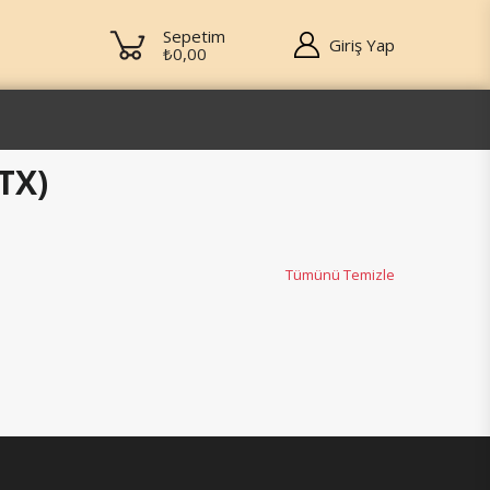
Sepetim
Giriş Yap
₺0,00
TX)
Tümünü Temizle