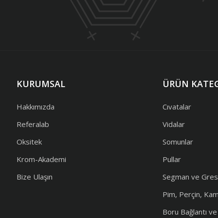
KURUMSAL
ÜRÜN KATEG
Hakkımızda
Cıvatalar
Referalab
Vidalar
Oksitek
Somunlar
Krom-Akademi
Pullar
Bize Ulaşın
Segman ve Gres
Pim, Perçin, Ka
Boru Bağlantı v