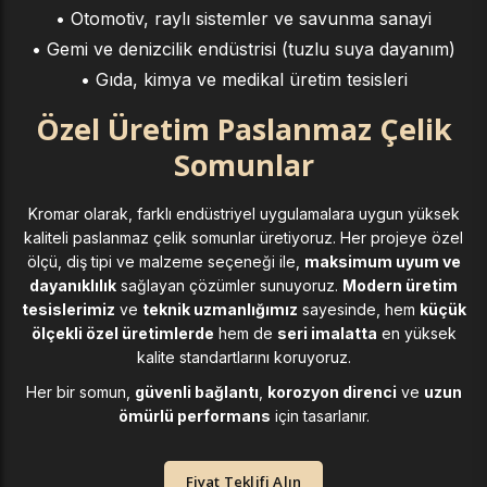
• Otomotiv, raylı sistemler ve savunma sanayi
• Gemi ve denizcilik endüstrisi (tuzlu suya dayanım)
• Gıda, kimya ve medikal üretim tesisleri
Özel Üretim Paslanmaz Çelik
Somunlar
Kromar olarak, farklı endüstriyel uygulamalara uygun yüksek
kaliteli paslanmaz çelik somunlar üretiyoruz. Her projeye özel
ölçü, diş tipi ve malzeme seçeneği ile,
maksimum uyum ve
dayanıklılık
sağlayan çözümler sunuyoruz.
Modern üretim
tesislerimiz
ve
teknik uzmanlığımız
sayesinde, hem
küçük
ölçekli özel üretimlerde
hem de
seri imalatta
en yüksek
kalite standartlarını koruyoruz.
Her bir somun,
güvenli bağlantı
,
korozyon direnci
ve
uzun
ömürlü performans
için tasarlanır.
Fiyat Teklifi Alın