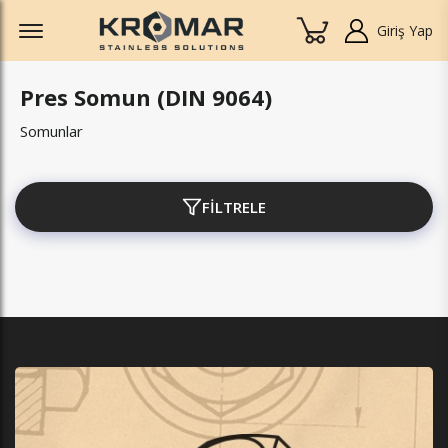
Offcanvas Menu Open
Giriş Yap
Pres Somun (DIN 9064)
Somunlar
FİLTRELE