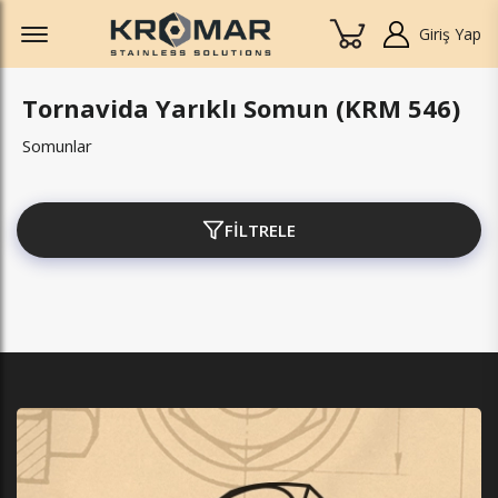
Offcanvas Menu Open
Giriş Yap
Tornavida Yarıklı Somun (KRM 546)
Somunlar
FİLTRELE