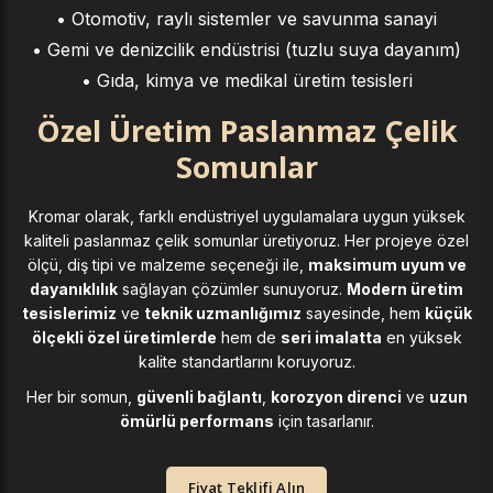
• Otomotiv, raylı sistemler ve savunma sanayi
• Gemi ve denizcilik endüstrisi (tuzlu suya dayanım)
• Gıda, kimya ve medikal üretim tesisleri
Özel Üretim Paslanmaz Çelik
Somunlar
Kromar olarak, farklı endüstriyel uygulamalara uygun yüksek
kaliteli paslanmaz çelik somunlar üretiyoruz. Her projeye özel
ölçü, diş tipi ve malzeme seçeneği ile,
maksimum uyum ve
dayanıklılık
sağlayan çözümler sunuyoruz.
Modern üretim
tesislerimiz
ve
teknik uzmanlığımız
sayesinde, hem
küçük
ölçekli özel üretimlerde
hem de
seri imalatta
en yüksek
kalite standartlarını koruyoruz.
Her bir somun,
güvenli bağlantı
,
korozyon direnci
ve
uzun
ömürlü performans
için tasarlanır.
Fiyat Teklifi Alın