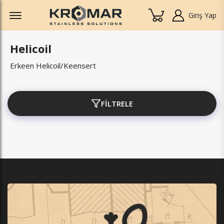
Offcanvas Menu Open
Giriş Yap
Helicoil
Erkeen Helicoil/Keensert
FİLTRELE