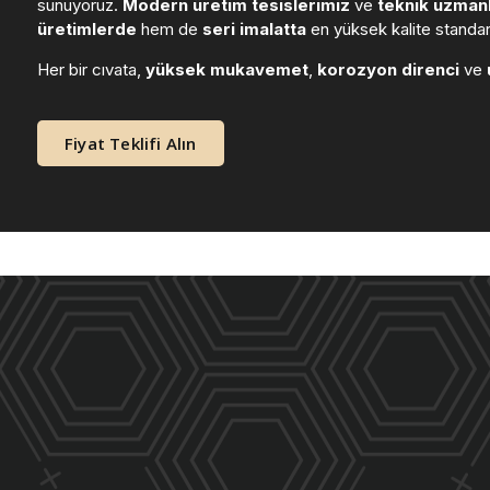
sunuyoruz.
Modern üretim tesislerimiz
ve
teknik uzmanl
üretimlerde
hem de
seri imalatta
en yüksek kalite standart
Her bir cıvata,
yüksek mukavemet
,
korozyon direnci
ve
Fiyat Teklifi Alın