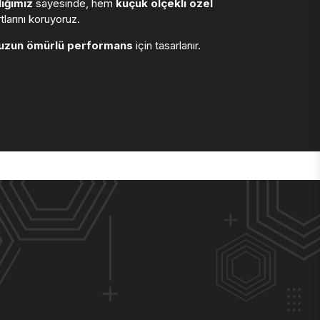
ığımız
sayesinde, hem
küçük ölçekli özel
larını koruyoruz.
uzun ömürlü performans
için tasarlanır.