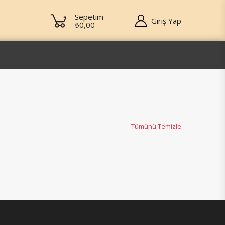
Sepetim
Giriş Yap
₺0,00
Tümünü Temizle