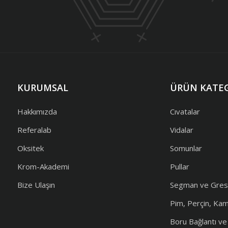
KURUMSAL
ÜRÜN KATEG
Hakkımızda
Cıvatalar
Referalab
Vidalar
Oksitek
Somunlar
Krom-Akademi
Pullar
Bize Ulaşın
Segman ve Gres
Pim, Perçin, Ka
Boru Bağlantı v