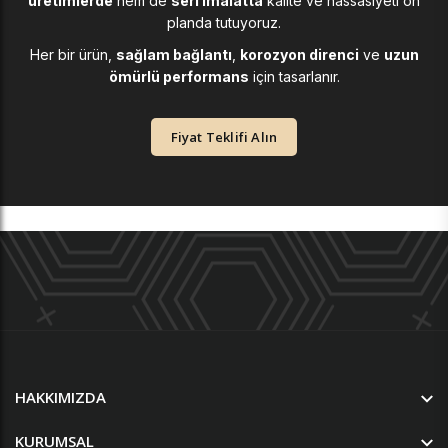
üretimlerde
hem de
seri imalatta
kalite ve hassasiyeti ön
planda tutuyoruz.
Her bir ürün,
sağlam bağlantı
,
korozyon direnci
ve
uzun
ömürlü performans
için tasarlanır.
Fiyat Teklifi Alın
HAKKIMIZDA
KURUMSAL