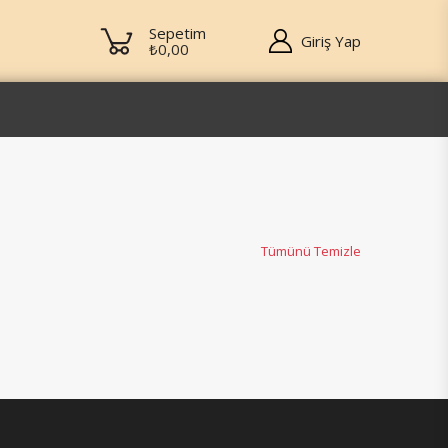
Sepetim
Giriş Yap
₺0,00
Tümünü Temizle