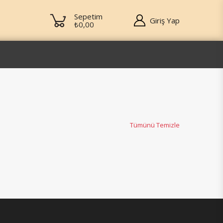
Sepetim
Giriş Yap
₺0,00
Tümünü Temizle