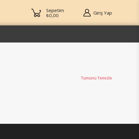
Sepetim
Giriş Yap
₺0,00
Tümünü Temizle