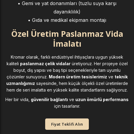
• Gemi ve yat donanımları (tuzlu suya karşı
dayanıklılık)
• Gıda ve medikal ekipman montajı
Özel Üretim Paslanmaz Vida
İmalatı
Kromar olarak, farklı endüstriyel ihtiyaçlara uygun yüksek
kaliteli
paslanmaz çelik vidalar
üretiyoruz. Her projeye özel
boyut, diş yapısı ve baş tipi seçenekleriyle tam uyumlu
çözümler sunuyoruz.
Modern üretim tesislerimiz
ve
teknik
uzmanlığımız
sayesinde, hem küçük ölçekli özel üretimlerde
hem de seri imalatta en yüksek kalite standartlarını sağlıyoruz.
Her bir vida,
güvenilir bağlantı
ve
uzun ömürlü performans
için tasarlanır.
Fiyat Teklifi Alın