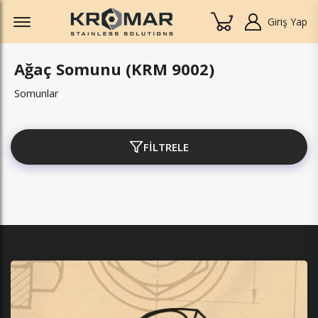
Offcanvas Menu Open
Giriş Yap
Ağaç Somunu (KRM 9002)
Somunlar
FİLTRELE