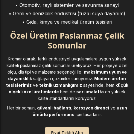
• Otomotiv, raylı sistemler ve savunma sanayi
• Gemi ve denizcilik endüstrisi (tuzlu suya dayanım)
• Gıda, kimya ve medikal üretim tesisleri
Özel Üretim Paslanmaz Çelik
Somunlar
Kromar olarak, farklı endüstriyel uygulamalara uygun yüksek
kaliteli paslanmaz çelik somunlar üretiyoruz. Her projeye özel
ölçü, diş tipi ve malzeme seçeneği ile,
maksimum uyum ve
dayanıklılık
sağlayan çözümler sunuyoruz.
Modern üretim
tesislerimiz
ve
teknik uzmanlığımız
sayesinde, hem
küçük
ölçekli özel üretimlerde
hem de
seri imalatta
en yüksek
kalite standartlarını koruyoruz.
Her bir somun,
güvenli bağlantı
,
korozyon direnci
ve
uzun
ömürlü performans
için tasarlanır.
Fiyat Teklifi Alın