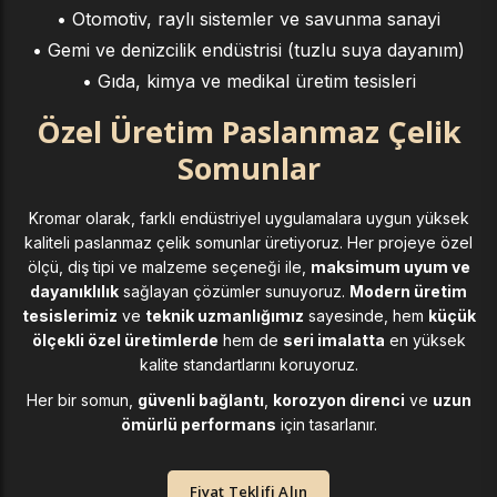
• Otomotiv, raylı sistemler ve savunma sanayi
• Gemi ve denizcilik endüstrisi (tuzlu suya dayanım)
• Gıda, kimya ve medikal üretim tesisleri
Özel Üretim Paslanmaz Çelik
Somunlar
Kromar olarak, farklı endüstriyel uygulamalara uygun yüksek
kaliteli paslanmaz çelik somunlar üretiyoruz. Her projeye özel
ölçü, diş tipi ve malzeme seçeneği ile,
maksimum uyum ve
dayanıklılık
sağlayan çözümler sunuyoruz.
Modern üretim
tesislerimiz
ve
teknik uzmanlığımız
sayesinde, hem
küçük
ölçekli özel üretimlerde
hem de
seri imalatta
en yüksek
kalite standartlarını koruyoruz.
Her bir somun,
güvenli bağlantı
,
korozyon direnci
ve
uzun
ömürlü performans
için tasarlanır.
Fiyat Teklifi Alın