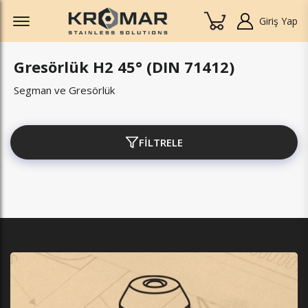
Offcanvas Menu Open
Giriş Yap
Gresörlük H2 45° (DIN 71412)
Segman ve Gresörlük
FİLTRELE