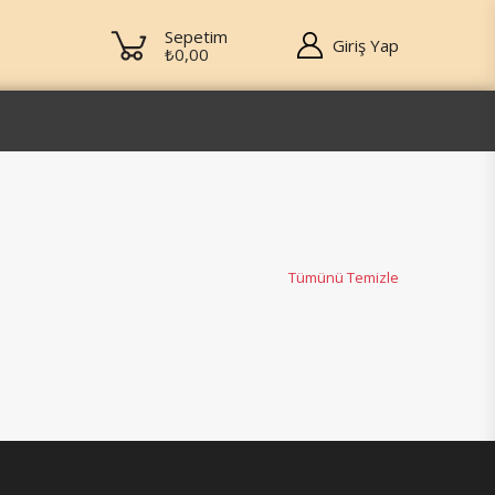
Sepetim
Giriş Yap
₺0,00
Tümünü Temizle